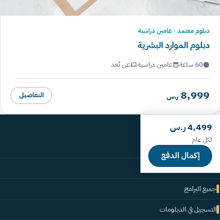
دبلوم معتمد · عامين دراسية
دبلوم الموارد البشرية
60 ساعة
عامين دراسية
عن بُعد
8,999
التفاصيل
ر.س
روابط سريعة
4,499 ر.س
لكل عام
الرئيسية
إكمال الدفع
من نحن
جميع البرامج
التسجيل في الدبلومات