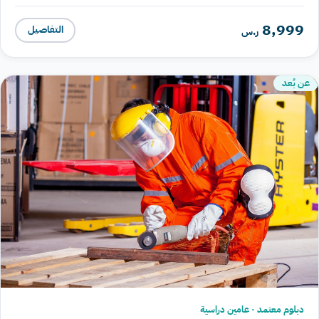
8,999
التفاصيل
ر.س
عن بُعد
دبلوم معتمد · عامين دراسية